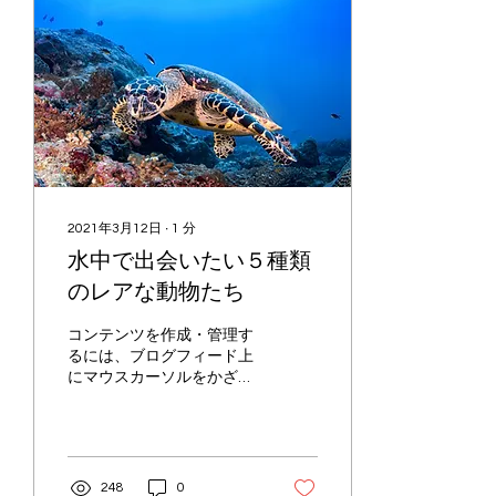
2021年3月12日
∙
1
分
水中で出会いたい５種類
のレアな動物たち
コンテンツを作成・管理す
るには、ブログフィード上
にマウスカーソルをかざ
し、管理をクリックしてダ
ッシュボートのブログマネ
ージャーを開きます。各ブ
ログ記事の編集をクリック
すると記事の作成、編集、
248
0