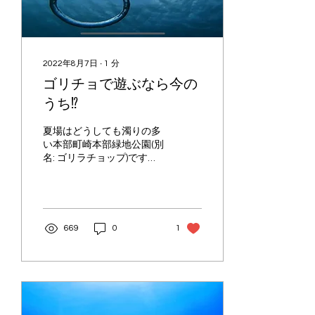
2022年8月7日
∙
1
分
ゴリチョで遊ぶなら今の
うち⁉︎
夏場はどうしても濁りの多
い本部町崎本部緑地公園(別
名: ゴリラチョップ)です
が、特に最近は風が良く絶
好のダイビングandシュノ
ーケリング日和です😂 特
に朝イチは水が透き通って
おり、透明度30mを超える
669
0
1
日も😳 こういう日はの水中
はもちろん綺麗な上に、水
面を見上げると鏡のよ...