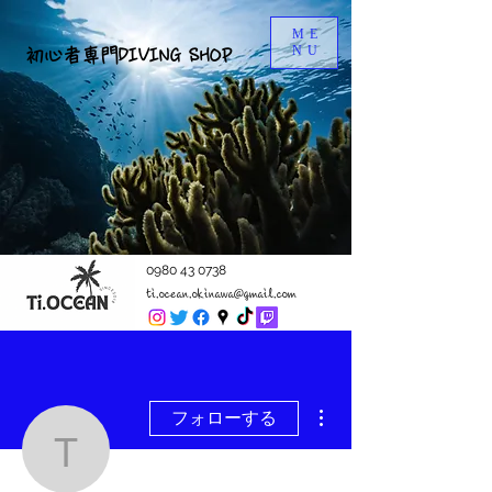
ME
NU
初心者専門DIVING SHOP
0980 43 0738
ti.ocean.okinawa@gmail.com
その他
フォローする
ti.ocean